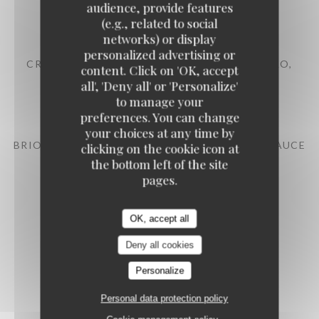
audience, provide features
12,00 EUR
(e.g., related to social
networks) or display
personalized advertising or
CRÉMEUX CHOCOLAT NOIR, STREUSEL CACAO,
content. Click on 'OK, accept
ESPURMA CAFÉ ET CARDAMONE
all', 'Deny all' or 'Personalize'
12,00 EUR
to manage your
preferences. You can change
your choices at any time by
BRIOCHE PERDUE, CHANTILLY À LA VANILLE, SAUCE
clicking on the cookie icon at
CHOCOLAT PRALINÉ
the bottom left of the site
12,00 EUR
pages.
OK, accept all
Deny all cookies
Personalize
Personal data protection policy