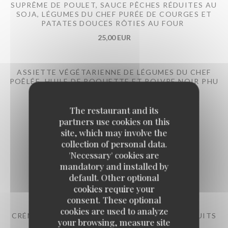
SUPRÊME DE POULET, SAUCE PÊCHES RÉDUITES AU
SOJA, LÉGUMES DU CHEF PURÉE DE COURGES ET
PATATES DOUCES RÔTIES AU FOUR
25,00 EUR
ASSIETTE VÉGÉTARIENNE DE LÉGUMES DU CHEF
POÊLÉE, HUILE DE ROQUETTE ET POIVRE NOIR PHU
QUOC
22,00 EUR
The restaurant and its
partners use cookies on this
site, which may involve the
collection of personal data.
'Necessary' cookies are
mandatory and installed by
Les Desserts
default. Other optional
cookies require your
consent. These optional
cookies are used to analyze
CRÉMET D’ANJOU AUX FRAISES, COULIS DE FRUITS
your browsing, measure site
ROUGES