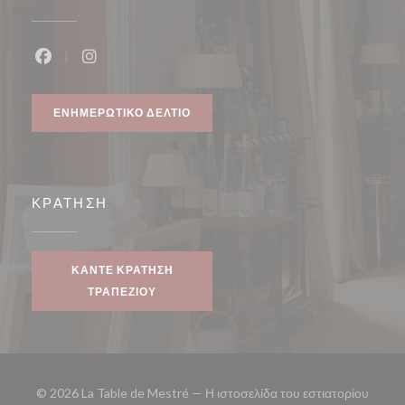
Facebook ((ανοίγει σε νέο παράθυρο))
Instagram ((ανοίγει σε νέο παράθυρο))
ΕΝΗΜΕΡΩΤΙΚΌ ΔΕΛΤΊΟ
ΚΡΆΤΗΣΗ
ΚΆΝΤΕ ΚΡΆΤΗΣΗ
ΤΡΑΠΕΖΙΟΎ
© 2026 La Table de Mestré — Η ιστοσελίδα του εστιατορίου