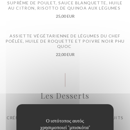
SUPRÊME DE POULET, SAUCE BLANQUETTE, HUILE
AU CITRON, RISOTTO DE QUINOA AUX LÉGUMES
25,00 EUR
ASSIETTE VÉGÉTARIENNE DE LÉGUMES DU CHEF
POÊLÉE, HUILE DE ROQUETTE ET POIVRE NOIR PHU
QUOC
22,00 EUR
Les Desserts
CRÉMET D’ANJOU AUX FRAISES, COULIS DE FRUITS
Ο ιστότοπος αυτός
ROUGES
χρησιμοποιεί "μπισκότα"