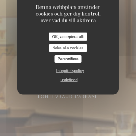
Denna webbplats använder
cookies och ger dig kontroll
över vad du vill aktivera
OK, acceptera allt
Neka alla cookies
Personifiera
Integritetspolicy
undefined
LE DOMAINE DE MESTRÉ 49590
FONTEVRAUD-L'ABBAYE