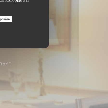
исы которые вы
ровать
BBAYE