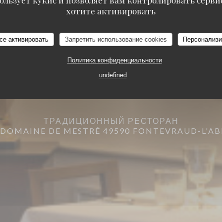
ользует кукис и позволяет вам контролировать серв
хотите активировать
се активировать
Запретить использование cookies
Персонализи
Политика конфиденциальности
undefined
ТРАДИЦИОННЫЙ РЕСТОРАН
 DOMAINE DE MESTRÉ 49590 FONTEVRAUD-L'A