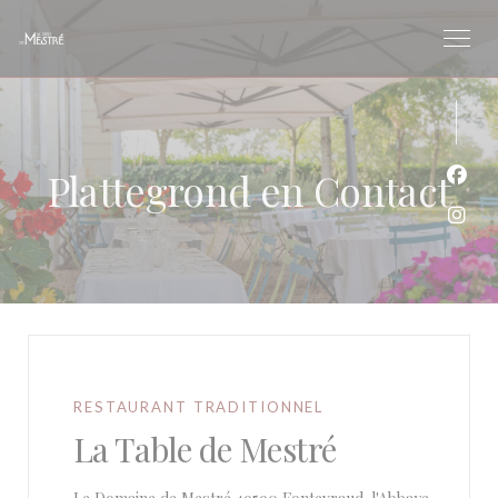
Cookies beheer paneel
Plattegrond en Contact
Face
Inst
RESTAURANT TRADITIONNEL
La Table de Mestré
((opent in