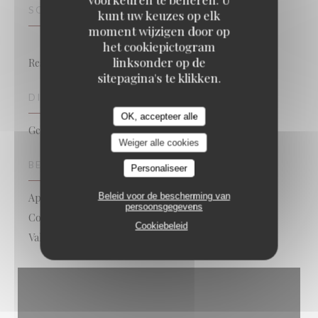
SOORT BEDRIJF
kunt uw keuzes op elk
moment wijzigen door op
het cookiepictogram
linksonder op de
Restaurant traditionnel
sitepagina's te klikken.
DIENSTEN
OK, accepteer alle
Geblokkeerde toegang, Private Hire, Terras, WIFI
Weiger alle cookies
BETAALMETHODEN
Personaliseer
Beleid voor de bescherming van
Apple Pay, Paiement Sans ContactPaiement Sans
persoonsgegevens
Contact, Eurocard / Mastercard, Contant geld, Visa,
Cookiebeleid
Vakantiecheques, American Express, Debetkaart