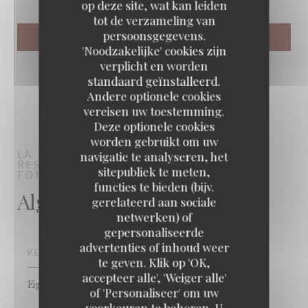
op deze site, wat kan leiden
tot de verzameling van
persoonsgegevens.
'Noodzakelijke' cookies zijn
verplicht en worden
standaard geïnstalleerd.
Andere optionele cookies
vereisen uw toestemming.
Deze optionele cookies
worden gebruikt om uw
LA TABLE DE MESTRÉ
navigatie te analyseren, het
RESTAURANT TRADITIONNEL
sitepubliek te meten,
FONTEVRAUD-L'ABBAYE
functies te bieden (bijv.
Algemene informatie
gerelateerd aan sociale
netwerken) of
gepersonaliseerde
advertenties of inhoud weer
KEUKEN
te geven. Klik op 'OK,
accepteer alle', 'Weiger alle'
Eigengemaakt, vers product
of 'Personaliseer' om uw
voorkeuren te beheren. U