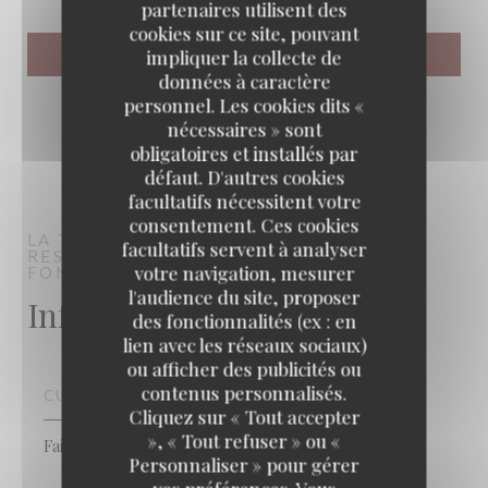
partenaires utilisent des
cookies sur ce site, pouvant
impliquer la collecte de
données à caractère
personnel. Les cookies dits «
nécessaires » sont
obligatoires et installés par
défaut. D'autres cookies
facultatifs nécessitent votre
consentement. Ces cookies
LA TABLE DE MESTRÉ
facultatifs servent à analyser
RESTAURANT TRADITIONNEL
votre navigation, mesurer
FONTEVRAUD-L'ABBAYE
l'audience du site, proposer
Infos pratiques
des fonctionnalités (ex : en
lien avec les réseaux sociaux)
ou afficher des publicités ou
contenus personnalisés.
CUISINE
Cliquez sur « Tout accepter
», « Tout refuser » ou «
Fait maison, Produits frais
Personnaliser » pour gérer