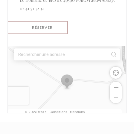
Le Domaine de Mestré 49590 Fontevraud-l'Abbaye
02 41 51 72 32
RÉSERVER