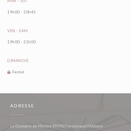
MAR
-
JEU
19h00 - 20h45
VEN
-
SAM
19h00 - 21h00
DIMANCHE
Fermé
ADRESSE
((ouvre une nou
Le Domaine de Mestré 49590 Fontevraud-l'Abbaye