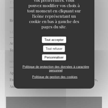
vos préférences. Vous
TYPE DE RESTAURANT
pouvez modifier vos choix à
tout moment en cliquant sur
l'icône représentant un
Restaurant traditionnel
cookie en bas à gauche des
pages du site.
SERVICES
Tout accepter
Accès aux personnes à mobilité réduite, Privatisation,
Tout refuser
Terrasse, Accès Wifi
Personnaliser
MOYENS DE PAIEMENT
Politique de protection des données à caractère
personnel
Apple Pay, Paiement Sans Contact,
Politique de gestion des cookies
Eurocard/Mastercard, Espèces, Visa, Chèques Vacances,
American Express, Carte Bleue