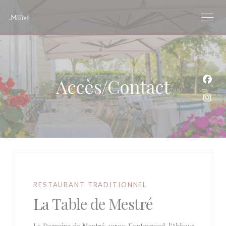
Personnalisation de vos choix en matière de cookies
Accès/Contact
Face
Inst
RESTAURANT TRADITIONNEL
La Table de Mestré
((ouvre un